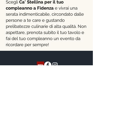
Scegli
Ca' Stellina per il tuo
compleanno a Fidenza
e vivrai una
serata indimenticabile, circondato dalle
persone a te care e gustando
prelibatezze culinarie di alta qualità. Non
aspettare, prenota subito il tuo tavolo e
fai del tuo compleanno un evento da
ricordare per sempre!
Indirizzo
Ristorante Ca’ Stellina,
Via S. Pietro, 3 - 43019
Castellina di Soragna (Pr)
Orari